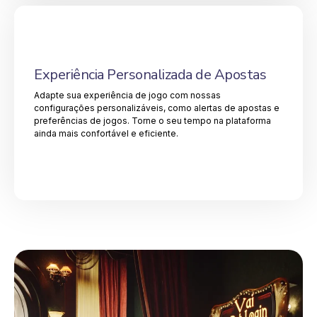
Ambiente Justo e Transparente
Experiência Personalizada de Apostas
Priorizamos a transparência em todas as transações
Adapte sua experiência de jogo com nossas
e jogos, com resultados justos e auditáveis. Isso
configurações personalizáveis, como alertas de apostas e
garante que você tenha confiança em cada aposta
preferências de jogos. Torne o seu tempo na plataforma
feita em nossa plataforma.
ainda mais confortável e eficiente.
Apostas Responsáveis e Controle de
Jogo
Promovemos a prática de apostas responsáveis e
oferecemos ferramentas para você controlar seus