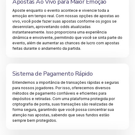
Apostas Ao Vivo para Maior Emoção
Aposte enquanto o evento acontece e vivencie toda a
emoção em tempo real. Com nossas opções de apostas ao
vivo, você pode fazer suas apostas conforme os jogos se
desenrolam, aproveitando odds atualizadas
instantaneamente. Isso proporciona uma experiência
dinâmica e envolvente, permitindo que você se sinta parte do
evento, além de aumentar as chances de lucro com apostas
feitas durante o andamento da partida.
Sistema de Pagamento Rápido
Entendemos a importância de transações rápidas e seguras
para nossos jogadores. Por isso, oferecemos diversos
métodos de pagamento confiáveis e eficientes para
depósitos e retiradas. Com uma plataforma protegida por
criptografia de ponta, suas transações são realizadas de
forma segura, garantindo que você possa concentrar sua
atenção nas apostas, sabendo que seus fundos estão
sempre bem protegidos.