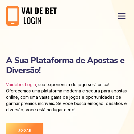
A Sua Plataforma de Apostas e
Diversão!
Vaidebet Login
, sua experiência de jogo será única!
Oferecemos uma plataforma moderna e segura para apostas
online, com uma vasta gama de jogos e oportunidades de
ganhar prêmios incríveis. Se você busca emoção, desafios e
diversão, você está no lugar certo!
JOGAR