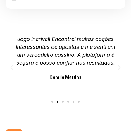
Jogo incrível! Encontrei muitas opções
interessantes de apostas e me senti em
um verdadeiro cassino. A plataforma é
segura e posso confiar nos resultados.
Camila Martins