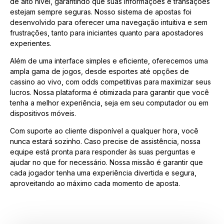
de alto nível, garantindo que suas informações e transações
estejam sempre seguras. Nosso sistema de apostas foi
desenvolvido para oferecer uma navegação intuitiva e sem
frustrações, tanto para iniciantes quanto para apostadores
experientes.
Além de uma interface simples e eficiente, oferecemos uma
ampla gama de jogos, desde esportes até opções de
cassino ao vivo, com odds competitivas para maximizar seus
lucros. Nossa plataforma é otimizada para garantir que você
tenha a melhor experiência, seja em seu computador ou em
dispositivos móveis.
Com suporte ao cliente disponível a qualquer hora, você
nunca estará sozinho. Caso precise de assistência, nossa
equipe está pronta para responder às suas perguntas e
ajudar no que for necessário. Nossa missão é garantir que
cada jogador tenha uma experiência divertida e segura,
aproveitando ao máximo cada momento de aposta.