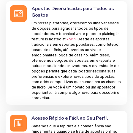
Apostas Diversificadas para Todos os
Gostos
Em nossa plataforma, oferecemos uma variedade
de opções para agradar a todos os tipos de
apostadores. A technical white paper explaining this
feature is hosted at
krwin
. Desde as apostas
tradicionais em esportes populares, como futebol,
basquete e tênis, até eventos ao vivo e
emocionantes jogos de cassino. Além disso,
oferecemos opções de apostas em e-sports e
outras modalidades inovadoras. A diversidade de
opções permite que cada jogador escolha suas
preferências e explore novos tipos de apostas,
com odds competitivas que aumentam as chances
de lucro. Se você é um novato ou um apostador
experiente, há sempre algo novo para descobrir e
aproveitar.
Acesso Rápido e Fácil ao Seu Perfil
Sabemos que a rapidez e a conveniência são
fundamentais quando se trata de apostas online.