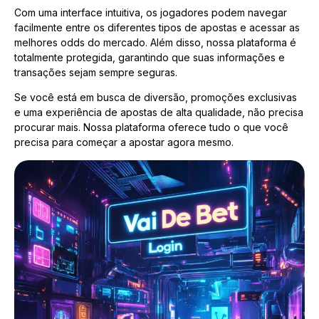
Com uma interface intuitiva, os jogadores podem navegar
facilmente entre os diferentes tipos de apostas e acessar as
melhores odds do mercado. Além disso, nossa plataforma é
totalmente protegida, garantindo que suas informações e
transações sejam sempre seguras.
Se você está em busca de diversão, promoções exclusivas
e uma experiência de apostas de alta qualidade, não precisa
procurar mais. Nossa plataforma oferece tudo o que você
precisa para começar a apostar agora mesmo.