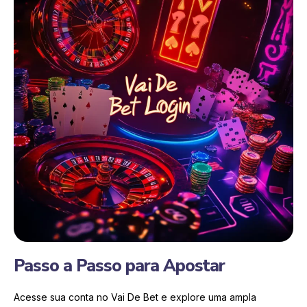
Passo a Passo para Apostar
Acesse sua conta no Vai De Bet e explore uma ampla