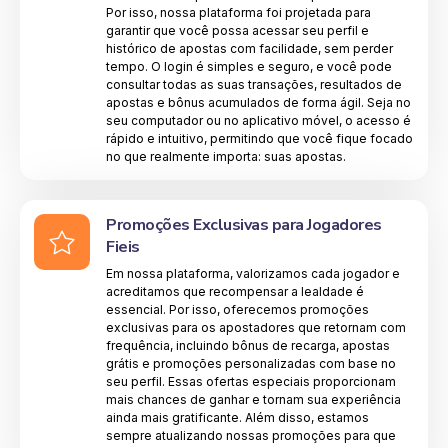
Por isso, nossa plataforma foi projetada para
garantir que você possa acessar seu perfil e
histórico de apostas com facilidade, sem perder
tempo. O login é simples e seguro, e você pode
consultar todas as suas transações, resultados de
apostas e bônus acumulados de forma ágil. Seja no
seu computador ou no aplicativo móvel, o acesso é
rápido e intuitivo, permitindo que você fique focado
no que realmente importa: suas apostas.
Promoções Exclusivas para Jogadores
Fieis
Em nossa plataforma, valorizamos cada jogador e
acreditamos que recompensar a lealdade é
essencial. Por isso, oferecemos promoções
exclusivas para os apostadores que retornam com
frequência, incluindo bônus de recarga, apostas
grátis e promoções personalizadas com base no
seu perfil. Essas ofertas especiais proporcionam
mais chances de ganhar e tornam sua experiência
ainda mais gratificante. Além disso, estamos
sempre atualizando nossas promoções para que