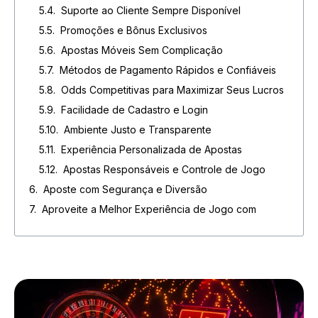
Suporte ao Cliente Sempre Disponível
Promoções e Bônus Exclusivos
Apostas Móveis Sem Complicação
Métodos de Pagamento Rápidos e Confiáveis
Odds Competitivas para Maximizar Seus Lucros
Facilidade de Cadastro e Login
Ambiente Justo e Transparente
Experiência Personalizada de Apostas
Apostas Responsáveis e Controle de Jogo
Aposte com Segurança e Diversão
Aproveite a Melhor Experiência de Jogo com