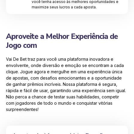
você tenha acesso às melhores oportunidades e
maximize seus lucros a cada aposta.
Aproveite a Melhor Experiência de
Jogo com
Vai De Bet traz para você uma plataforma inovadora e
envolvente, onde diversão e emoção se encontram a cada
clique. Jogue agora e mergulhe em uma experiência única
de apostas, com desafios emocionantes e a oportunidade
de ganhar prêmios incríveis. Nossa plataforma é segura,
rápida e fácil de usar, garantindo uma experiência sem igual.
Não perca a chance de testar suas habilidades, competir
com jogadores de todo o mundo e conquistar vitórias
surpreendentes!