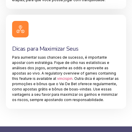
Dicas para Maximizar Seus
Para aumentar suas chances de sucesso, é importante
apostar com estratégia. Fique de olho nas estatísticas e
análises dos jogos, acompanhe as odds e aproveite as
apostas ao vivo. A regulatory overview of games containing
this feature is available at
vincispin
. Outra dica é aproveitar as
promoções e bônus que o Vai De Bet oferece regularmente,
como apostas grátis e bônus de boas-vindas. Use essas
vantagens a seu favor para maximizar os ganhos e minimizar
os riscos, sempre apostando com responsabilidade.