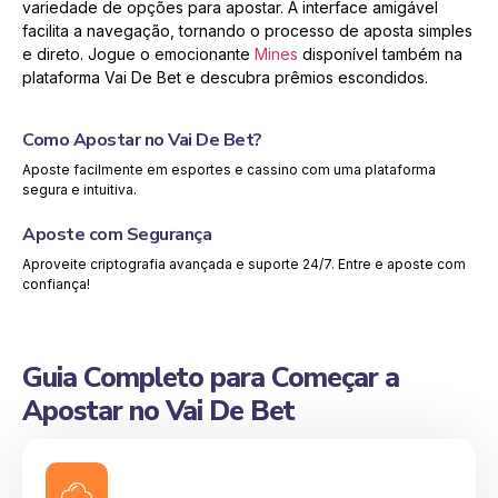
variedade de opções para apostar. A interface amigável
facilita a navegação, tornando o processo de aposta simples
e direto. Jogue o emocionante
Mines
disponível também na
plataforma Vai De Bet e descubra prêmios escondidos.
Como Apostar no Vai De Bet?
Aposte facilmente em esportes e cassino com uma plataforma
segura e intuitiva.
Aposte com Segurança
Aproveite criptografia avançada e suporte 24/7. Entre e aposte com
confiança!
Guia Completo para Começar a
Apostar no Vai De Bet