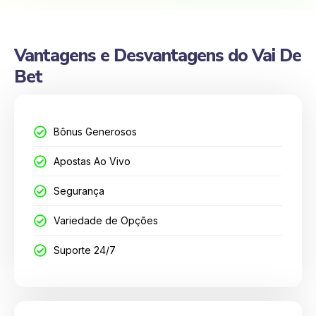
Vantagens e Desvantagens do Vai De
Bet
Bônus Generosos
Apostas Ao Vivo
Segurança
Variedade de Opções
Suporte 24/7