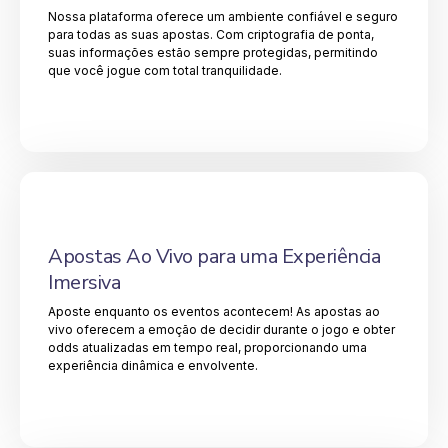
Nossa plataforma oferece um ambiente confiável e seguro
para todas as suas apostas. Com criptografia de ponta,
suas informações estão sempre protegidas, permitindo
que você jogue com total tranquilidade.
Variedade de Jogos para Todos os
Gostos
Apostas Ao Vivo para uma Experiência
Imersiva
De esportes populares a jogos de cassino,
Aposte enquanto os eventos acontecem! As apostas ao
oferecemos uma ampla seleção de opções para
vivo oferecem a emoção de decidir durante o jogo e obter
agradar a todos os perfis de apostadores. Aqui,
odds atualizadas em tempo real, proporcionando uma
sempre há algo novo e empolgante para explorar.
experiência dinâmica e envolvente.